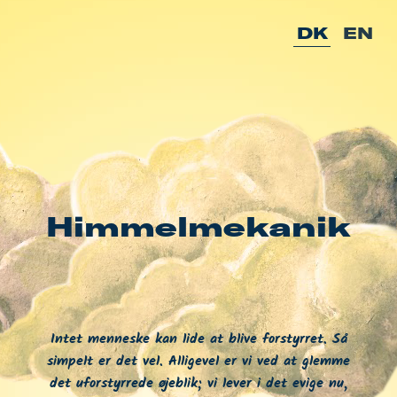
DK
EN
Himmelmekanik
Intet menneske kan lide at blive forstyrret. Så
simpelt er det vel. Alligevel er vi ved at glemme
det uforstyrrede øjeblik; vi lever i det evige nu,